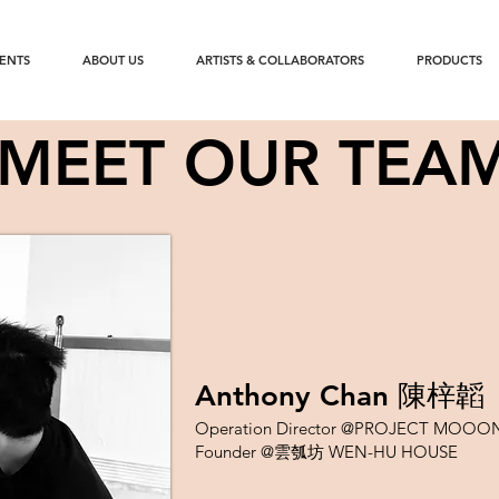
ENTS
ABOUT US
ARTISTS & COLLABORATORS
PRODUCTS
MEET OUR TEA
Anthony Chan 陳梓韜
Operation Director @PROJECT MO
Founder @雲瓠坊 WEN-HU HOUSE