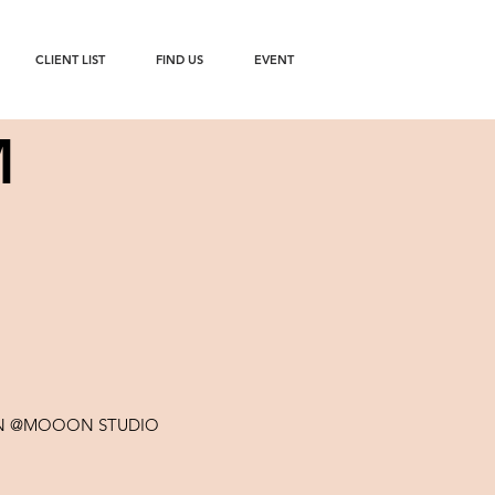
CLIENT LIST
FIND US
EVENT
M
OON @MOOON STUDIO