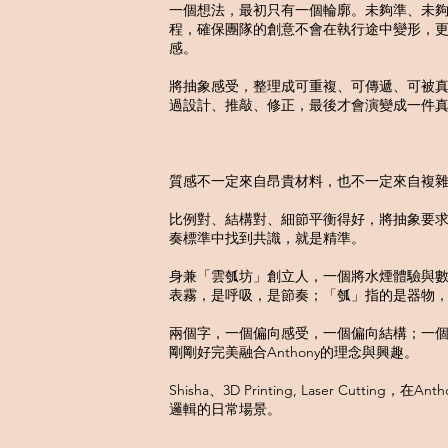
一個想法，最初只有一個輪廓。未夠準、未
程，確保團隊的創意不會在執行途中變形，
感。
將抽象感受，整理成可重複、可傳遞、可被
過設計、推敲、修正，最後才會演變成一件
質感不一定來自昂貴材料，也不一定來自複
比例對、結構對、細節平衡得好，將抽象要
奏標準中找到共識，就是精準。
身兼「雲瓠坊」創立人，一個將水煙體驗與數
表霧，是呼吸，是節奏；「瓠」指的是器物
兩個字，一個偏向感受，一個偏向結構；一
剛剛好完美融合Anthony的理念與興趣。
Shisha、3D Printing, Laser Cutti
邏輯的日常場景。