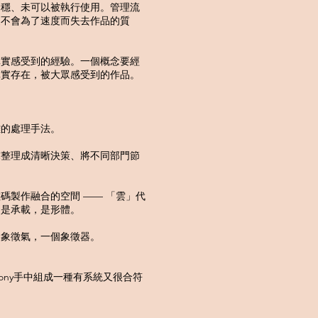
夠穩、未可以被執行使用。管理流
更不會為了速度而失去作品的質
真實感受到的經驗。一個概念要經
真實存在，被大眾感受到的作品。
雜的處理手法。
求整理成清晰決策、將不同部門節
碼製作融合的空間 —— 「雲」代
，是承載，是形體。
個象徵氣，一個象徵器。
ng，在Anthony手中組成一種有系統又很合符