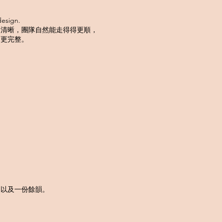
esign.
夠清晰，團隊自然能走得得更順，
會更完整。
，以及一份餘韻。