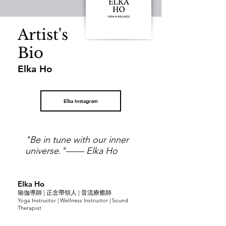
Artist's
Bio
Elka Ho
Elka Instagram
"Be in tune with our inner
universe."
—— Elka Ho
Elka Ho
瑜伽導師 | 正念帶
領人 |
音流
療癒師
Yoga Instructor | Wellness Instructor | Sound
Therapist