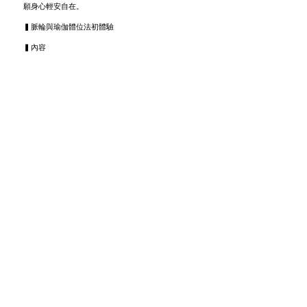
願身心輕安自在。
​▍脈輪與瑜伽體位法初體驗
▍內容
靜心冥想及呼吸練習
動態瑜伽刺激氣脈流動
七大脈輪與氣脈講解
對應七輪的瑜伽體位法
瑜伽休息術 Yoga Nidra
主題一：腰·盆腔·下肢（對應：太陽輪｜生殖輪｜
海底輪）
主題二： 胸·背·肩·膊（對應：心輪｜喉輪）
主題三： 雙眼·鼻孔·頭部（對應：眉心輪｜頂輪）
**如身體有任何傷患、曾做手術、懷孕或其他嚴重
病患者，活動前請先諮詢醫生參加類似活動的風
險。