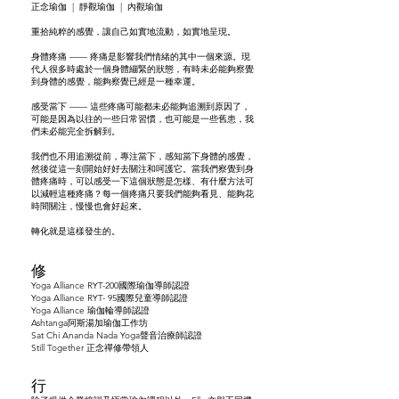
正念瑜伽 | 靜觀瑜伽 |
內觀瑜伽
重拾純粹的感覺，讓自己如實地流動，如實地呈現。
身體疼痛 —— 疼痛是影響我們情緒的其中一個來源。現
代人很多時處於一個身體繃緊的狀態，有時未必能夠察覺
到身體的感覺，能夠察覺已經是一種幸運。
感受當下 —— 這些疼痛可能都未必能夠追溯到原因了，
可能是因為以往的一些日常習慣，也可能是一些舊患，我
們未必能完全拆解到。
我們也不用追溯從前，專注當下，感知當下身體的感覺，
然後從這一刻開始好好去關注和呵護它。當我們察覺到身
體疼痛時，可以感受一下這個狀態是怎樣、有什麼方法可
以減輕這種疼痛？每一個疼痛只要我們能夠看見、能夠花
時間關注，慢慢也會好起來。
轉化就是這樣發生的。
修
Yoga Alliance RYT-200國際瑜伽導師認證
Yoga Alliance RYT- 95國際兒童導師認證
Yoga Alliance 瑜伽輪導師認證
Ashtanga阿斯湯加瑜伽工作坊
Sat Chi Ananda Nada Yoga聲音治療師認證
Still Together 正念
禪修帶領人
行