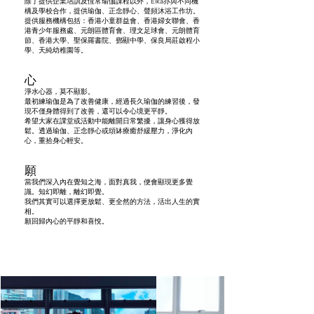
除了提供企業培訓及恆常瑜伽課程
以外
，Elka亦與
不同機
構及學校合作，提供瑜伽、正念靜心、聲頻沐浴工作坊。
提供服務機構包括：香港小童群益會、香港婦女聯會、香
港青少年服務處、元朗區體育會、理文足球會、元朗體育
節、香港大學、聖保羅書院、鄧顯中學、保良局莊啟程小
學、天純幼稚園
等。
心
淨水心器，
莫不顯影。
最初練瑜伽是為了改善健康，經過長久瑜伽的練習後，發
現不僅身體得到了改善，還可以令心境更平靜。
希望大家在課堂或活動中能離開日常繁擾，讓身心獲得放
鬆。透過瑜伽、正念靜心或頌缽療癒舒緩壓力，淨化內
心，重拾身心輕安。
願
當我們深入內在覺知之海，面對真我，便會顯現更多覺
識。知幻即離，離幻即覺。
我們其實可以選擇更放鬆、更全然的方法，活出人生的實
相。
願回歸內心的平靜和喜悅。