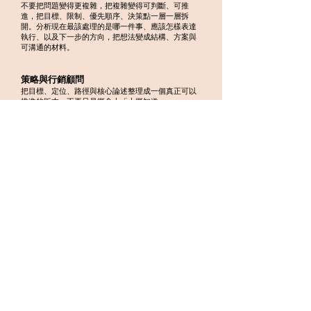
不要把問題變得更複雜，把複雜變得可判斷、可推
進，把目標、限制、優先順序、決策點一層一層拆
開。分析現在最該處理的是哪一件事、應該怎樣表達
執行、以及下一步的方向，把想法變成結構、方案與
可溝通的材料。
策略與行銷顧問
把目標、定位、路徑與核心論述整理成一個真正可以
推進的版本，不再只是概念上「大概知道」。
專案方向校準
釐清優先順序、範圍邊界，以及當下最應該做的那幾
件事，避免一直被枝節拖慢節奏。
提案文件與簡報設計
把內容整理成對內能對齊、對外能說服的提案文件與
簡報，讓你的想法被理解、被採用、被推動。
聊天師預約
專案顧問