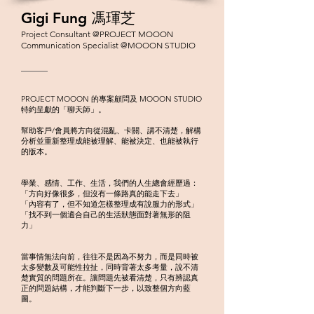
Gigi Fung 馮琿芝
Project Consultant @PROJECT MOOON
Communication Specialist @MOOON STUDIO
PROJECT MOOON 的專案顧問及 MOOON STUDIO
特約呈獻的「聊天師」。
幫助客戶/會員將方向從混亂、卡關、講不清楚，解構
分析並重新整理成能被理解、能被決定、也能被執行
的版本。
學業、感情、工作、生活，我們的人生總會經歷過：
「方向好像很多，但沒有一條路真的能走下去」
「內容有了，但不知道怎樣整理成有說服力的形式」
「找不到一個適合自己的生活狀態面對著無形的阻
力」
當事情無法向前，往往不是因為不努力，而是同時被
太多變數及可能性拉扯，同時背著太多考量，說不清
楚實質的問題所在。讓問題先被看清楚，只有辨認真
正的問題結構，才能判斷下一步，以致整個方向藍
圖。